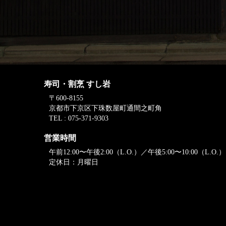
寿司・割烹 すし岩
〒600-8155
京都市下京区下珠数屋町通間之町角
TEL : 075-371-9303
営業時間
午前12:00〜午後2:00（L.O.）／午後5:00〜10:00（L.O.）
定休日：月曜日